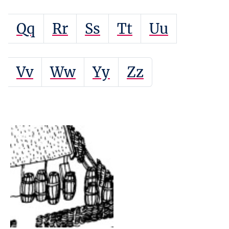
Qq
Rr
Ss
Tt
Uu
Vv
Ww
Yy
Zz