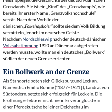
heißt, spiegelt die Geschichte des deutsch-dänischen
Grenzlands. Sie ist ein „Kind“ des „Grenzkampfs“, wie
bereits ihr erster Name „Grenzvolkshochschule“
verrät. Nach dem Vorbild der
dänischen
„Folkehøjskoler“
s
ollte sie dem Volk Bildung
vermitteln, jedoch im deutschen Geiste.
Nachdem
Nordschleswig
nach der deutsch-dänischen
Volksabstimmung
1920 an Dänemark abgetreten
werden musste, wollte man ein deutsches „Bollwerk“
südlich der neuen Grenze errichten.
Ein Bollwerk an der Grenze
Als Standorte boten sich Glücksburg und Leck an.
Namentlich Emilio Böhme (*1877–1921†), Landrat von
Südtondern, setzte sich erfolgreich für Leck ein. Die
Eröffnung erlebte er nicht mehr. Er verunglückte in
einer Pferdekutsche bei einer Deichschau im