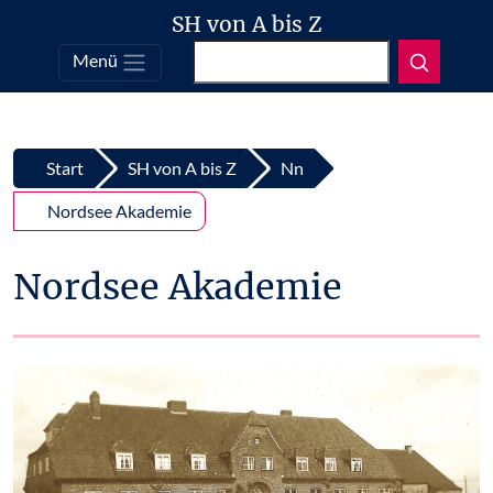
SH von A bis Z
Suchen
Menü
Top
Zum Inhalt springen
Start
SH von A bis Z
Nn
Nordsee Akademie
Nordsee Akademie