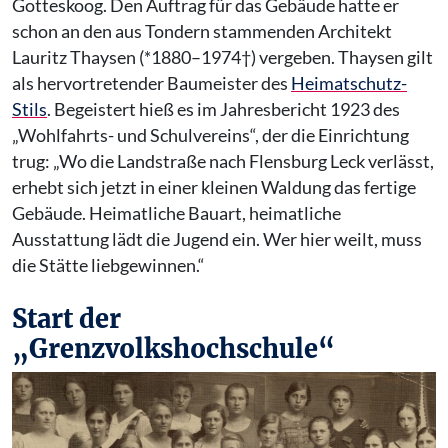
Gotteskoog. Den Auftrag für das Gebäude hatte er
schon an den aus Tondern stammenden Architekt
Lauritz Thaysen (*1880–1974†) vergeben. Thaysen gilt
als hervortretender Baumeister des
Heimatschutz-
Stils
. Begeistert hieß es im Jahresbericht 1923 des
„Wohlfahrts- und Schulvereins“, der die Einrichtung
trug: „Wo die Landstraße nach Flensburg Leck verlässt,
erhebt sich jetzt in einer kleinen Waldung das fertige
Gebäude. Heimatliche Bauart, heimatliche
Ausstattung lädt die Jugend ein. Wer hier weilt, muss
die Stätte liebgewinnen.“
Start der
„Grenzvolkshochschule“