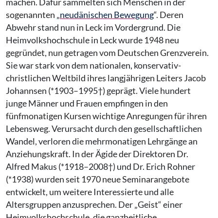
machen. Dafür sammelten sich Menschen in der
sogenannten „
neudänischen Bewegung
“. Deren
Abwehr stand nun in Leck im Vordergrund. Die
Heimvolkshochschule in Leck wurde 1948 neu
gegründet, nun getragen vom Deutschen Grenzverein.
Sie war stark von dem nationalen, konservativ-
christlichen Weltbild ihres langjährigen Leiters Jacob
Johannsen (*1903–1995†) geprägt. Viele hundert
junge Männer und Frauen empfingen in den
fünfmonatigen Kursen wichtige Anregungen für ihren
Lebensweg. Verursacht durch den gesellschaftlichen
Wandel, verloren die mehrmonatigen Lehrgänge an
Anziehungskraft. In der Ägide der Direktoren Dr.
Alfred Makus (*1918–2008†) und Dr. Erich Rohner
(*1938) wurden seit 1970 neue Seminarangebote
entwickelt, um weitere Interessierte und alle
Altersgruppen anzusprechen. Der „Geist“ einer
Heimvolkshochschule, die ganzheitliche