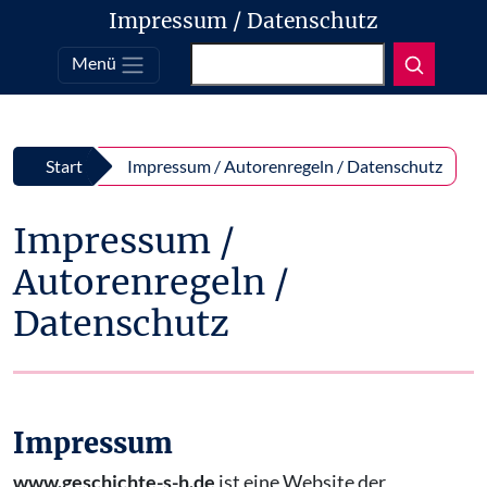
Impressum / Datenschutz
Suchen
Menü
Top
Zum Inhalt springen
Start
Impressum / Autorenregeln / Datenschutz
Impressum /
Autorenregeln /
Datenschutz
Impressum
www.geschichte-s-h.de
ist eine Website der