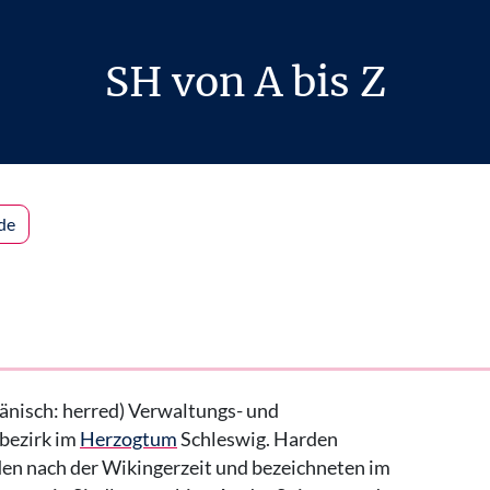
SH von A bis Z
de
änisch: herred) Verwaltungs- und
bezirk im
Herzogtum
Schleswig. Harden
en nach der Wikingerzeit und bezeichneten im