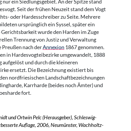
 nur ein Siedlungsgebiet. An der Spitze stand
esvogt. Seit der frühen Neuzeit stand dem Vogt
chts- oder Hardesschreiber zu Seite. Mehrere
ildeten ursprünglich ein Syssel, später ein
 Gerichtsbarkeit wurde den Harden im Zuge
rellen Trennung von Justiz und Verwaltung
e Preußen nach der
Annexion
1867 genommen.
en in Hardesvogteibezirke umgewandelt, 1888
g aufgelöst und durch die kleineren
rke ersetzt. Die Bezeichnung existiert bis
 den nordfriesischen Landschaftbezeichnungen
ingharde, Karrharde (beides noch Ämter) und
esharde fort.
dt und Ortwin Pelc (Herausgeber), Schleswig-
verbesserte Auflage, 2006, Neumünster, Wachholtz-