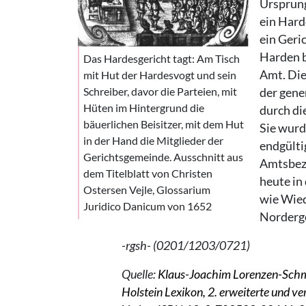
Ursprung
ein Hard
ein Geri
Harden b
Das Hardesgericht tagt: Am Tisch
Amt. Die
mit Hut der Hardesvogt und sein
Schreiber, davor die Parteien, mit
der gene
Hüten im Hintergrund die
durch di
bäuerlichen Beisitzer, mit dem Hut
Sie wurd
in der Hand die Mitglieder der
endgülti
Gerichtsgemeinde. Ausschnitt aus
Amtsbezi
dem Titelblatt von Christen
heute in
Ostersen Vejle, Glossarium
wie Wied
Juridico Danicum von 1652
Nordergo
-rgsh- (0201/1203/0721)
Quelle:
Klaus-Joachim Lorenzen-Schmi
Holstein Lexikon, 2. erweiterte und 