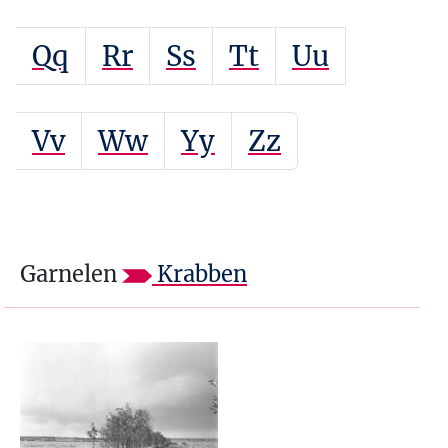
Qq
Rr
Ss
Tt
Uu
Vv
Ww
Yy
Zz
Garnelen
Krabben