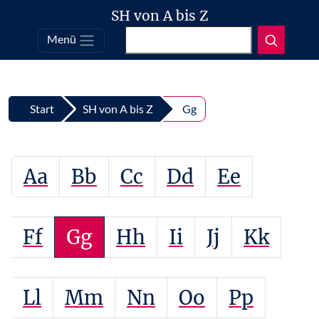
SH von A bis Z
Suchen
Menü
Top
Zum Inhalt springen
Start
SH von A bis Z
Gg
Aa
Bb
Cc
Dd
Ee
Ff
Gg
Hh
Ii
Jj
Kk
Ll
Mm
Nn
Oo
Pp