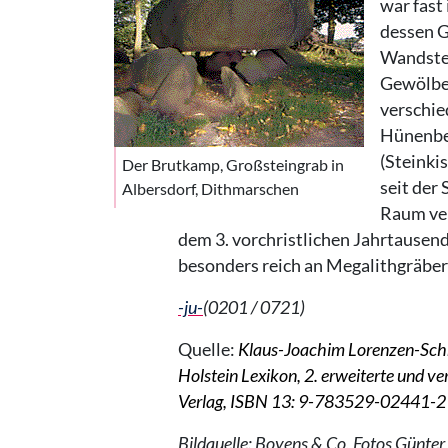
war fast
dessen 
Wandstei
Gewölbe 
verschi
Hünenbet
(Steinki
Der Brutkamp, Großsteingrab in
seit der
Albersdorf, Dithmarschen
Raum ver
dem 3. vorchristlichen Jahrtausend
besonders reich an Megalithgräber
-ju-
(0201 / 0721)
Quelle:
Klaus-Joachim Lorenzen-Schm
Holstein Lexikon, 2. erweiterte und 
Verlag, ISBN 13: 9-783529-02441-2
Bildquelle: Boyens & Co, Fotos Günte