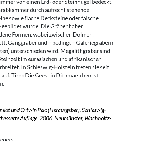
 immer von einen Erd- oder Steinhügel bedeckt,
Grabkammer durch aufrecht stehende
ne sowie flache Decksteine oder falsche
gebildet wurde. Die Gräber haben
edene Formen, wobei zwischen Dolmen,
t, Ganggräber und – bedingt – Galeriegräbern
sten) unterschieden wird. Megalithgräber sind
 Steinzeit im eurasischen und afrikanischen
breitet. In Schleswig-Holstein treten sie seit
 auf. Tipp: Die Geest in Dithmarschen ist
n.
idt und Ortwin Pelc (Herausgeber), Schleswig-
verbesserte Auflage, 2006, Neumünster, Wachholtz-
r Pump