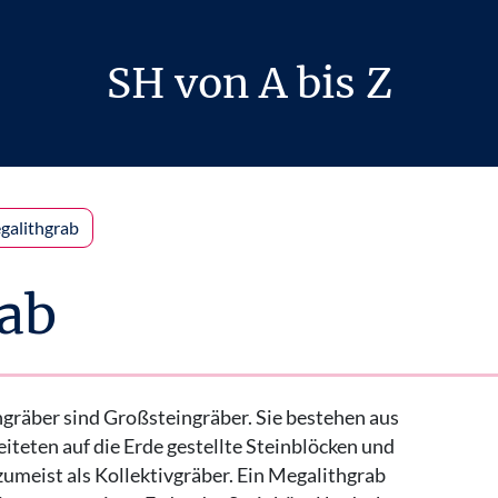
SH von A bis Z
galithgrab
ab
gräber sind Großsteingräber. Sie bestehen aus
iteten auf die Erde gestellte Steinblöcken und
zumeist als Kollektivgräber. Ein Megalithgrab