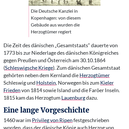
Die Deutsche Kanzlei in
Kopenhagen: von diesem
Gebäude aus wurden die
Herzogtümer regiert
Die Zeit des dänischen „Gesamtstaats“ dauerte von
1773 bis zur Niederlage des dänischen Königreiches
gegen Preußen und Österreich am 30.10.1864
(
Schleswigsche Kriege
). Zum dänischen Gesamtstaat
gehörten neben dem Kernland die
Herzogtümer
Schleswig und
Holstein
, Norwegen bis zum
Kieler
Frieden
von 1814 sowie Island und die Faröer Inseln.
1815 kam das Herzogtum
Lauenburg
dazu.
Eine lange Vorgeschichte
1460 war im
Privileg von Ripen
festgeschrieben
worden, dass der dänische König auch Herzog von