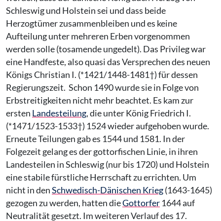
Schleswig und Holstein sei und dass beide
Herzogtümer zusammenbleiben und es keine
Aufteilung unter mehreren Erben vorgenommen
werden solle (tosamende ungedelt). Das Privileg war
eine Handfeste, also quasi das Versprechen des neuen
Königs Christian I. (*1421/1448-1481†) für dessen
Regierungszeit. Schon 1490 wurde sie in Folge von
Erbstreitigkeiten nicht mehr beachtet. Es kam zur
ersten
Landesteilung
, die unter König Friedrich I.
(*1471/1523-1533†) 1524 wieder aufgehoben wurde.
Erneute Teilungen gab es 1544 und 1581. In der
Folgezeit gelang es der gottorfischen Linie, in ihren
Landesteilen in Schleswig (nur bis 1720) und Holstein
eine stabile fürstliche Herrschaft zu errichten. Um
nicht in den
Schwedisch-Dänischen Krieg
(1643-1645)
gezogen zu werden, hatten die
Gottorfer
1644 auf
Neutralität gesetzt. Im weiteren Verlauf des 17.