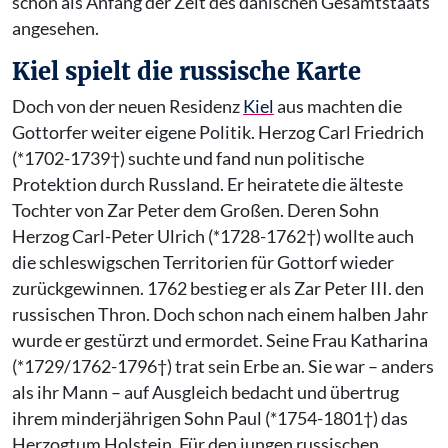
schon als Anfang der Zeit des dänischen Gesamtstaats
angesehen.
Kiel spielt die russische Karte
Doch von der neuen Residenz
Kiel
aus machten die
Gottorfer weiter eigene Politik. Herzog Carl Friedrich
(*1702-1739†) suchte und fand nun politische
Protektion durch Russland. Er heiratete die älteste
Tochter von Zar Peter dem Großen. Deren Sohn
Herzog Carl-Peter Ulrich (*1728-1762†) wollte auch
die schleswigschen Territorien für Gottorf wieder
zurückgewinnen. 1762 bestieg er als Zar Peter III. den
russischen Thron. Doch schon nach einem halben Jahr
wurde er gestürzt und ermordet. Seine Frau Katharina
(*1729/1762-1796†) trat sein Erbe an. Sie war – anders
als ihr Mann – auf Ausgleich bedacht und übertrug
ihrem minderjährigen Sohn Paul (*1754-1801†) das
Herzogtum Holstein. Für den jungen russischen