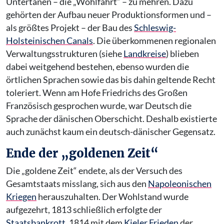
Untertanen – die „Wohlfahrt“ – zu mehren. Dazu
gehörten der Aufbau neuer Produktionsformen und –
als größtes Projekt – der Bau des
Schleswig-
Holsteinischen Canals
. Die überkommenen regionalen
Verwaltungsstrukturen (siehe
Landkreise
) blieben
dabei weitgehend bestehen, ebenso wurden die
örtlichen Sprachen sowie das bis dahin geltende Recht
toleriert. Wenn am Hofe Friedrichs des Großen
Französisch gesprochen wurde, war Deutsch die
Sprache der dänischen Oberschicht. Deshalb existierte
auch zunächst kaum ein deutsch-dänischer Gegensatz.
Ende der „goldenen Zeit“
Die „goldene Zeit“ endete, als der Versuch des
Gesamtstaats misslang, sich aus den
Napoleonischen
Kriegen
herauszuhalten. Der Wohlstand wurde
aufgezehrt, 1813 schließlich erfolgte der
Staatsbankrott
, 1814 mit dem
Kieler Frieden
der