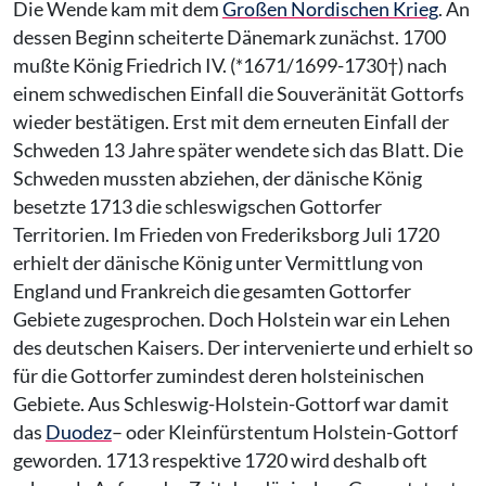
Die Wende kam mit dem
Großen Nordischen Krieg
. An
dessen Beginn scheiterte Dänemark zunächst. 1700
mußte König Friedrich IV. (*1671/1699-1730†) nach
einem schwedischen Einfall die Souveränität Gottorfs
wieder bestätigen. Erst mit dem erneuten Einfall der
Schweden 13 Jahre später wendete sich das Blatt. Die
Schweden mussten abziehen, der dänische König
besetzte 1713 die schleswigschen Gottorfer
Territorien. Im Frieden von Frederiksborg Juli 1720
erhielt der dänische König unter Vermittlung von
England und Frankreich die gesamten Gottorfer
Gebiete zugesprochen. Doch Holstein war ein Lehen
des deutschen Kaisers. Der intervenierte und erhielt so
für die Gottorfer zumindest deren holsteinischen
Gebiete. Aus Schleswig-Holstein-Gottorf war damit
das
Duodez
– oder Kleinfürstentum Holstein-Gottorf
geworden. 1713 respektive 1720 wird deshalb oft