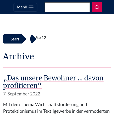
Suchen
Menü
Top
Zum Inhalt springen
Seite 12
Start
Archive
„Das unsere Bewohner … davon
profitieren“
7. September 2022
Mit dem Thema Wirtschaftsförderung und
Protektionismus im Textilgewerbe in der vermoderten