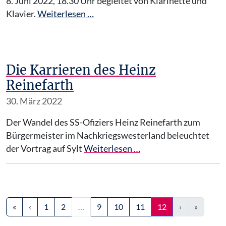
8. Juni 2022, 18.30 Uhr begleitet von Klarinette und
Klavier.
Weiterlesen …
Die Karrieren des Heinz
Reinefarth
30. März 2022
Der Wandel des SS-Ofiziers Heinz Reinefarth zum
Bürgermeister im Nachkriegswesterland beleuchtet
der Vortrag auf Sylt
Weiterlesen …
(current)
(current)
«
‹
1
2
…
9
10
11
12
›
»