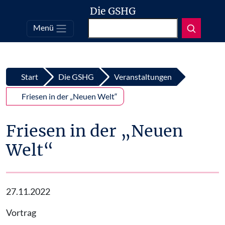
Die GSHG
Suchen
Menü
Top
Zum Inhalt springen
Start
Die GSHG
Veranstaltungen
Friesen in der „Neuen Welt“
Friesen in der „Neuen
Welt“
27.11.2022
Vortrag