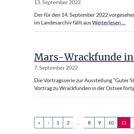
13. September 2022
Der für den 14. September 2022 vorgesehen
im Landesarchiv fällt aus
Weiterlesen …
Mars-Wrackfunde in 
7. September 2022
Die Vortragsserie zur Ausstellung "Guter
Vortrag zu Wrackfunden in der Ostsee fort
(current)
(cu
«
‹
1
2
…
8
9
10
11