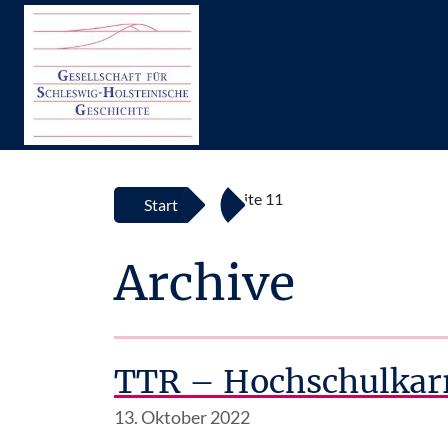
Top
Zum Inhalt springen
Seite 11
Start
Archive
TTR – Hochschulkarri
13. Oktober 2022