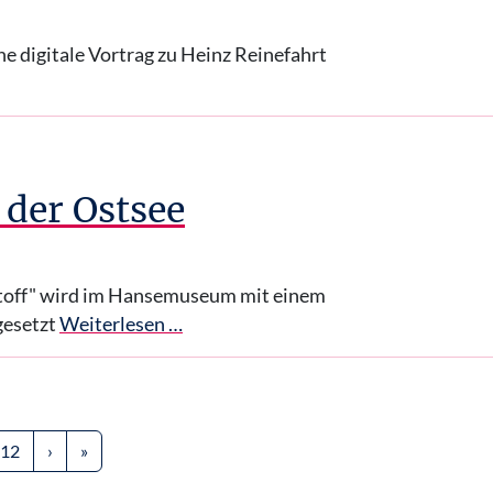
e digitale Vortrag zu Heinz Reinefahrt
der Ostsee
 Stoff" wird im Hansemuseum mit einem
gesetzt
Weiterlesen …
rrent)
12
›
»