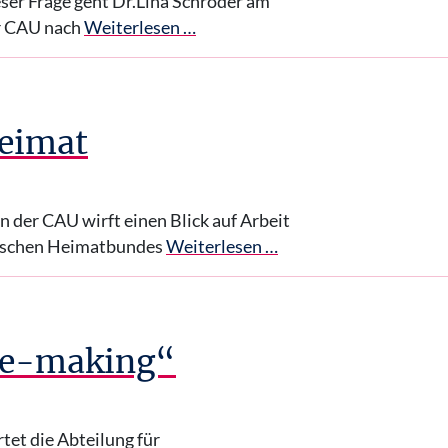
ser Frage geht Dr.Lina Schröder am
er CAU nach
Weiterlesen …
Heimat
n der CAU wirft einen Blick auf Arbeit
nischen Heimatbundes
Weiterlesen …
ace-making“
tet die Abteilung für