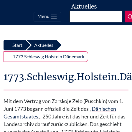
Aktuelles
Suchen
Menü
Top
Zum Inhalt springen
Start
Aktuelles
1773.Schleswig.Holstein.Dänemark
1773.Schleswig.Holstein.
Mit dem Vertrag von Zarskoje Zelo (Puschkin) vom 1.
Juni 1773 begann offiziell die Zeit des „
Dänischen
Gesamtstaates
„. 250 Jahre ist das her und Zeit für das
Landesarchiv darauf zurückzublicken. Das geschieht
nun mit der Ausstellung „1773. Schleswig. Holstein.