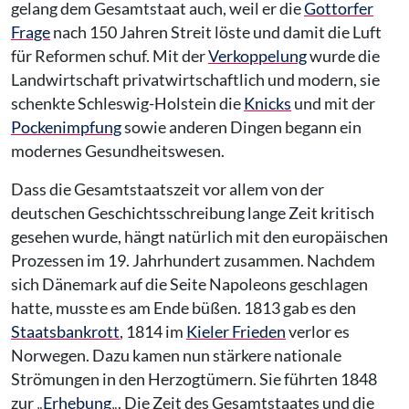
gelang dem Gesamtstaat auch, weil er die
Gottorfer
Frage
nach 150 Jahren Streit löste und damit die Luft
für Reformen schuf. Mit der
Verkoppelung
wurde die
Landwirtschaft privatwirtschaftlich und modern, sie
schenkte Schleswig-Holstein die
Knicks
und mit der
Pockenimpfung
sowie anderen Dingen begann ein
modernes Gesundheitswesen.
Dass die Gesamtstaatszeit vor allem von der
deutschen Geschichtsschreibung lange Zeit kritisch
gesehen wurde, hängt natürlich mit den europäischen
Prozessen im 19. Jahrhundert zusammen. Nachdem
sich Dänemark auf die Seite Napoleons geschlagen
hatte, musste es am Ende büßen. 1813 gab es den
Staatsbankrott
, 1814 im
Kieler Frieden
verlor es
Norwegen. Dazu kamen nun stärkere nationale
Strömungen in den Herzogtümern. Sie führten 1848
zur „
Erhebung
„. Die Zeit des Gesamtstaates und die