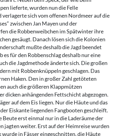
en lieferte, wurden nun die Felle
gd verlagerte sich vom offenen Nordmeer auf die
ises“ zwischen Jan Mayen und der
fen die Robbenweibchen im Spätwinter ihre
hen gesäugt. Danach lösen sich die Kolonien
nderschaft mußte deshalb die Jagd beendet
b es für den Robbenschlag deshalb nur eine
Auch die Jagdmethode änderte sich. Die großen
ondern mit Robbenknüppeln geschlagen. Das
nen Haken. Den in großer Zahl getöteten
den auch die größeren Klappmützen
der dicken anhängenden Fettschicht abgezogen.
ger auf dem Eis liegen. Nur die Häute und das
der Eiskante liegenden Fangbooten geschleift.
e Beute erst einmal nur in die Laderäume der
n jagten weiter. Erst auf der Heimreise wurden
 wurde in Fässer eingeschnitten, die Häute