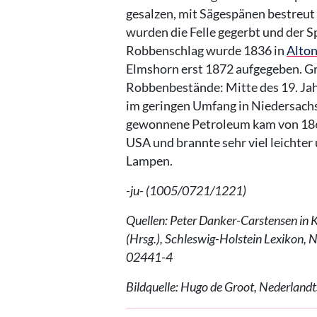
gesalzen, mit Sägespänen bestreut 
wurden die Felle gegerbt und der S
Robbenschlag wurde 1836 in
Alto
Elmshorn erst 1872 aufgegeben. Gr
Robbenbestände: Mitte des 19. Jah
im geringen Umfang in Niedersach
gewonnene Petroleum kam von 186
USA und brannte sehr viel leichter 
Lampen.
-ju- (1005/0721/1221)
Quellen: Peter Danker-Carstensen in
(Hrsg.), Schleswig-Holstein Lexikon,
02441-4
Bildquelle: Hugo de Groot, Nederland