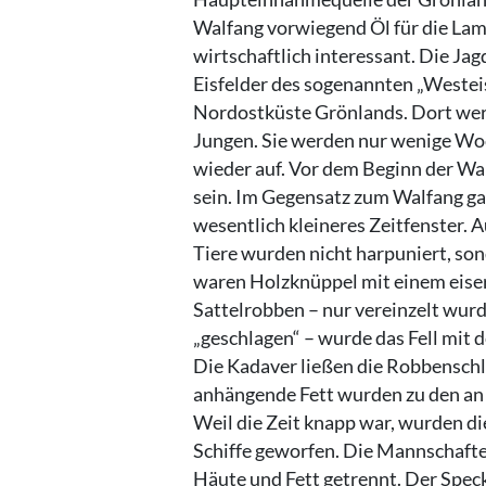
Walfang vorwiegend Öl für die Lamp
wirtschaftlich interessant. Die Ja
Eisfelder des sogenannten „Weste
Nordostküste Grönlands. Dort wer
Jungen. Sie werden nur wenige Woc
wieder auf. Vor dem Beginn der Wa
sein. Im Gegensatz zum Walfang ga
wesentlich kleineres Zeitfenster. 
Tiere wurden nicht harpuniert, s
waren Holzknüppel mit einem eiser
Sattelrobben – nur vereinzelt wur
„geschlagen“ – wurde das Fell mit 
Die Kadaver ließen die Robbenschlä
anhängende Fett wurden zu den an 
Weil die Zeit knapp war, wurden di
Schiffe geworfen. Die Mannschafte
Häute und Fett getrennt. Der Speck