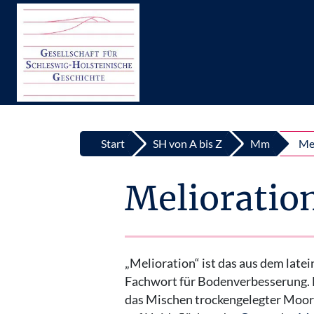
Top
Zum Inhalt springen
Start
SH von A bis Z
Mm
Me
Melioratio
„Melioration“ ist das aus dem latei
Fachwort für Bodenverbesserung. 
das Mischen trockengelegter Moor