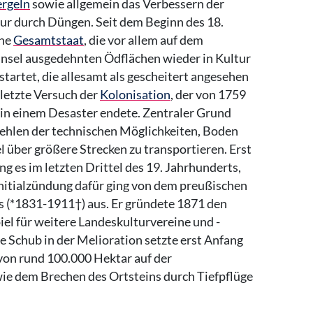
rgeln
sowie allgemein das Verbessern der
ur durch Düngen. Seit dem Beginn des 18.
che
Gesamtstaat
, die vor allem auf dem
nsel ausgedehnten Ödflächen wieder in Kultur
startet, die allesamt als gescheitert angesehen
letzte Versuch der
Kolonisation
, der von 1759
n einem Desaster endete. Zentraler Grund
ehlen der technischen Möglichkeiten, Boden
l über größere Strecken zu transportieren. Erst
ng es im letzten Drittel des 19. Jahrhunderts,
Initialzündung dafür ging von dem preußischen
s (*1831-1911†) aus. Er gründete 1871 den
iel für weitere Landeskulturvereine und -
 Schub in der Melioration setzte erst Anfang
von rund 100.000 Hektar auf der
ie dem Brechen des Ortsteins durch Tiefpflüge