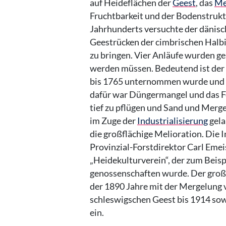
auf Heideflächen der
Geest
, das
Me
Fruchtbarkeit und der Bodenstrukt
Jahrhunderts versuchte der dänis
Geestrücken der cimbrischen Halbi
zu bringen. Vier Anläufe wurden ge
werden müssen. Bedeutend ist der 
bis 1765 unternommen wurde und i
dafür war Düngermangel und das F
tief zu pflügen und Sand und Merge
im Zuge der
Industrialisierung
gela
die großflächige Melioration. Die 
Provinzial-Forstdirektor Carl Emei
„Heidekulturverein“, der zum Beisp
genossenschaften wurde. Der große
der 1890 Jahre mit der Mergelung 
schleswigschen Geest bis 1914 sow
ein.