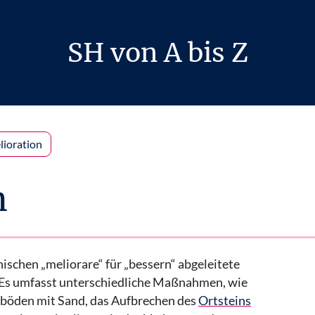
SH von A bis Z
lioration
n
nischen „meliorare“ für „bessern“ abgeleitete
Es umfasst unterschiedliche Maßnahmen, wie
böden mit Sand, das Aufbrechen des
Ortsteins