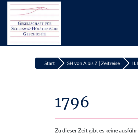
Top
Zum Inhalt springen
Start
SH von A bis Z | Zeitreise
II
1796
Zu dieser Zeit gibt es keine ausfü