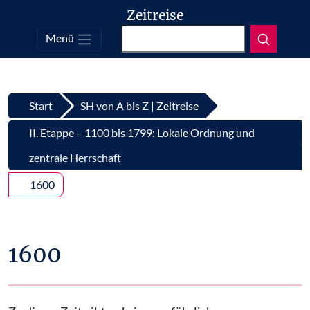
Zeitreise
Suchen
Menü
Top
Zum Inhalt springen
Start
SH von A bis Z | Zeitreise
II. Etappe – 1100 bis 1799: Lokale Ordnung und
zentrale Herrschaft
1600
1600