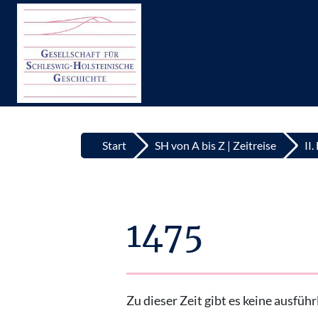
Top
Zum Inhalt springen
Start
SH von A bis Z | Zeitreise
II
1475
Zu dieser Zeit gibt es keine ausfü