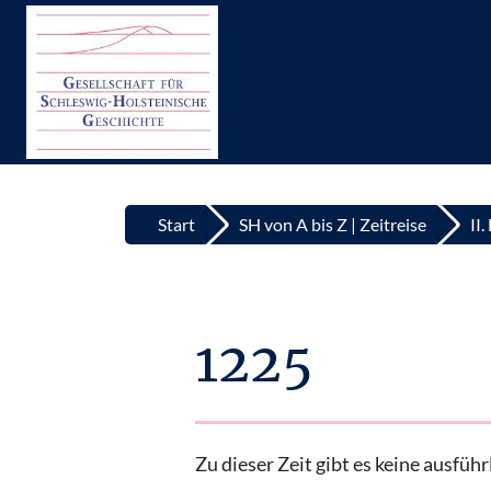
Top
Zum Inhalt springen
Start
SH von A bis Z | Zeitreise
II
1225
Zu dieser Zeit gibt es keine ausfü