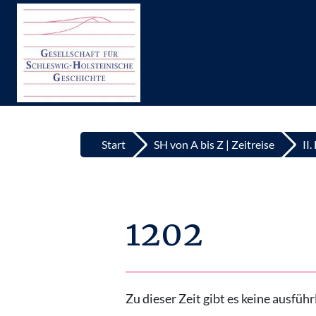
Top
Zum Inhalt springen
Start
SH von A bis Z | Zeitreise
II
1202
Zu dieser Zeit gibt es keine ausfü