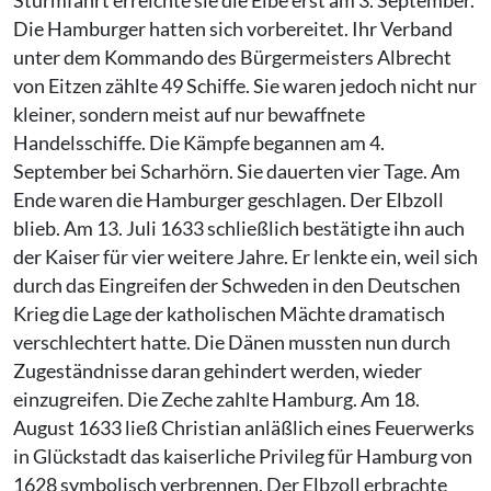
Sturmfahrt erreichte sie die Elbe erst am 3. September.
Die Hamburger hatten sich vorbereitet. Ihr Verband
unter dem Kommando des Bürgermeisters Albrecht
von Eitzen zählte 49 Schiffe. Sie waren jedoch nicht nur
kleiner, sondern meist auf nur bewaffnete
Handelsschiffe. Die Kämpfe begannen am 4.
September bei Scharhörn. Sie dauerten vier Tage. Am
Ende waren die Hamburger geschlagen. Der Elbzoll
blieb. Am 13. Juli 1633 schließlich bestätigte ihn auch
der Kaiser für vier weitere Jahre. Er lenkte ein, weil sich
durch das Eingreifen der Schweden in den Deutschen
Krieg die Lage der katholischen Mächte dramatisch
verschlechtert hatte. Die Dänen mussten nun durch
Zugeständnisse daran gehindert werden, wieder
einzugreifen. Die Zeche zahlte Hamburg. Am 18.
August 1633 ließ Christian anläßlich eines Feuerwerks
in Glückstadt das kaiserliche Privileg für Hamburg von
1628 symbolisch verbrennen. Der Elbzoll erbrachte