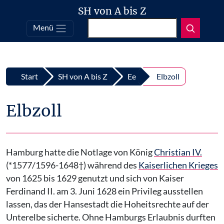
SH von A bis Z
Suchen
Menü
Top
Zum Inhalt springen
Start
SH von A bis Z
Ee
Elbzoll
Elbzoll
Hamburg hatte die Notlage von König
Christian IV.
(*1577/1596-1648†) während des
Kaiserlichen Krieges
von 1625 bis 1629 genutzt und sich von Kaiser
Ferdinand II. am 3. Juni 1628 ein Privileg ausstellen
lassen, das der Hansestadt die Hoheitsrechte auf der
Unterelbe sicherte. Ohne Hamburgs Erlaubnis durften