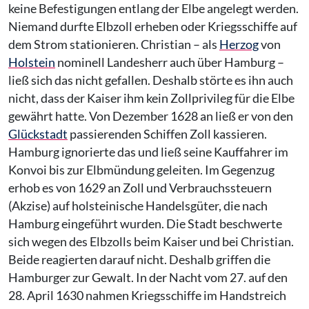
keine Befestigungen entlang der Elbe angelegt werden.
Niemand durfte Elbzoll erheben oder Kriegsschiffe auf
dem Strom stationieren. Christian – als
Herzog
von
Holstein
nominell Landesherr auch über Hamburg –
ließ sich das nicht gefallen. Deshalb störte es ihn auch
nicht, dass der Kaiser ihm kein Zollprivileg für die Elbe
gewährt hatte. Von Dezember 1628 an ließ er von den
Glückstadt
passierenden Schiffen Zoll kassieren.
Hamburg ignorierte das und ließ seine Kauffahrer im
Konvoi bis zur Elbmündung geleiten. Im Gegenzug
erhob es von 1629 an Zoll und Verbrauchssteuern
(Akzise) auf holsteinische Handelsgüter, die nach
Hamburg eingeführt wurden. Die Stadt beschwerte
sich wegen des Elbzolls beim Kaiser und bei Christian.
Beide reagierten darauf nicht. Deshalb griffen die
Hamburger zur Gewalt. In der Nacht vom 27. auf den
28. April 1630 nahmen Kriegsschiffe im Handstreich