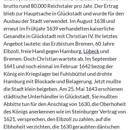
brutto rund 80.000 Reichstaler pro Jahr. Der Ertrag
blieb zur Hauptsache in Glückstadt und wurde für den
Ausbau der Stadt verwendet. Im August 1638 und
erneut im Frühjahr 1639 verhandelten kaiserliche
Gesandte in Glückstadt mit Christian IV. Ihr letztes
Angebot lautete: das Erzbistum Bremen, 60 Jahre
Elbzoll, freie Hand gegen Hamburg,
Lübeck
und
Bremen. Doch Christian wartete ab. Im September
1641 und noch einmal im Februar 1642 bezog der
König ein Kriegslager bei Fuhlsbüttel und drohte
Hamburg mit Blockade und Belagerung. Jetzt mußte
die Stadt klein beigeben. Am 25. Mai 1643 erschienen
städtische Unterhändler in Glückstadt. Sie mußten
Abbitte tun für den Anschlag von 1630, die Oberhoheit
des Königs anerkennen wie im Steinburger Vertrag von
1621, versprechen, den Elbzoll zu zahlen, auf die
Elbhoheit verzichten, die 1630 geraubten dänischen