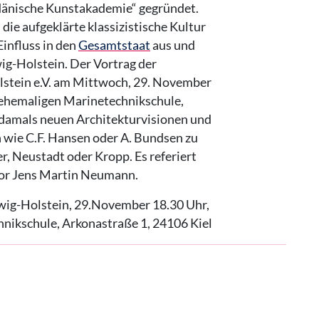
dänische Kunstakademie“ gegründet.
die aufgeklärte klassizistische Kultur
Einfluss in den
Gesamtstaat
aus und
ig-Holstein. Der Vortrag der
lstein e.V. am Mittwoch, 29. November
 ehemaligen Marinetechnikschule,
e damals neuen Architekturvisionen und
 wie C.F. Hansen oder A. Bundsen zu
, Neustadt oder Kropp. Es referiert
tor Jens Martin Neumann.
swig-Holstein, 29.November 18.30 Uhr,
nikschule, Arkonastraße 1, 24106 Kiel