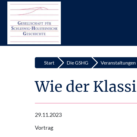
Top
Zum Inhalt springen
Start
Die GSHG
Veranstaltungen
Wie der Klas
29.11.2023
Vortrag