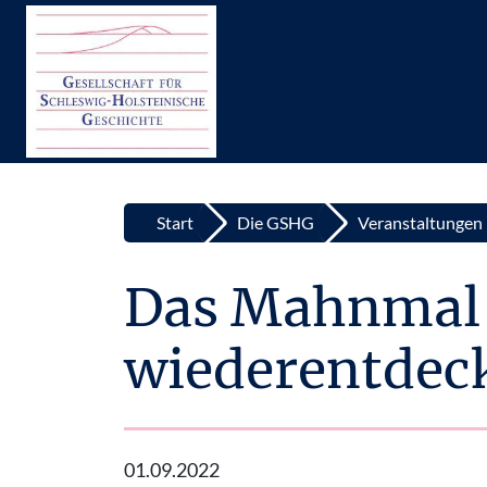
Top
Zum Inhalt springen
Start
Die GSHG
Veranstaltungen
Das Mahnmal –
wiederentdec
01.09.2022