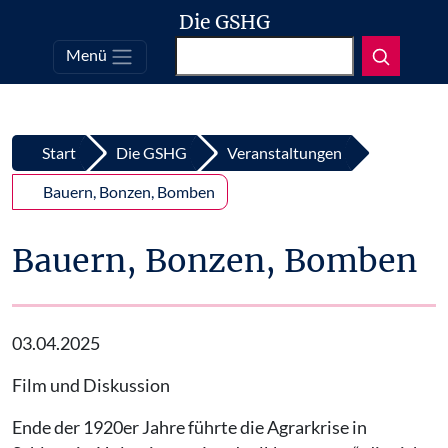
Die GSHG
Suchen
Menü
Top
Zum Inhalt springen
Start
Die GSHG
Veranstaltungen
Bauern, Bonzen, Bomben
Bauern, Bonzen, Bomben
03.04.2025
Film und Diskussion
Ende der 1920er Jahre führte die Agrarkrise in