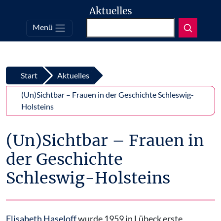
Aktuelles
Suchen
Menü
Top
Zum Inhalt springen
Start
Aktuelles
(Un)Sichtbar – Frauen in der Geschichte Schleswig-
Holsteins
(Un)Sichtbar – Frauen in
der Geschichte
Schleswig-Holsteins
Elisabeth Haseloff
wurde 1959 in Lübeck erste