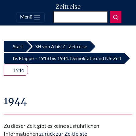
Zeitreise
Suchen
Menü
Top
Zum Inhalt springen
Start
SH von A bis Z | Zeitreise
IV. Etappe – 1918 bis 1944: Demokratie und NS-Zeit
1944
1944
Zu dieser Zeit gibt es keine ausführlichen
Informationen
zurück zur Zeitleiste