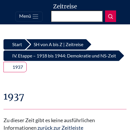
Zeitreise
Suchen
Menü
Top
Zum Inhalt springen
Start
SH von A bis Z | Zeitreise
IV. Etappe – 1918 bis 1944: Demokratie und NS-Zeit
1937
1937
Zu dieser Zeit gibt es keine ausführlichen
Informationen
zurück zur Zeitleiste