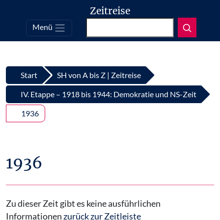
Zeitreise
Suchen
Menü
Top
Zum Inhalt springen
Start
SH von A bis Z | Zeitreise
IV. Etappe – 1918 bis 1944: Demokratie und NS-Zeit
1936
1936
Zu dieser Zeit gibt es keine ausführlichen
Informationen
zurück zur Zeitleiste