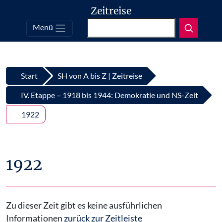
Zeitreise
Suchen
Menü
Top
Zum Inhalt springen
Start
SH von A bis Z | Zeitreise
IV. Etappe – 1918 bis 1944: Demokratie und NS-Zeit
1922
1922
Zu dieser Zeit gibt es keine ausführlichen
Informationen
zurück zur Zeitleiste