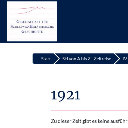
Top
Zum Inhalt springen
Start
SH von A bis Z | Zeitreise
IV
1921
Zu dieser Zeit gibt es keine ausfü