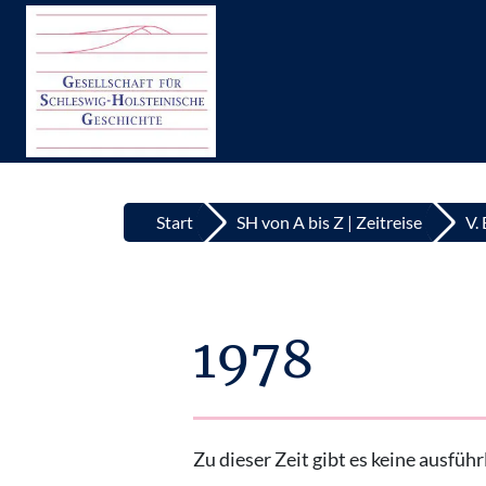
Top
Zum Inhalt springen
Start
SH von A bis Z | Zeitreise
V.
1978
Zu dieser Zeit gibt es keine ausfü