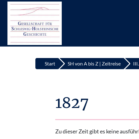
Top
Zum Inhalt springen
Start
SH von A bis Z | Zeitreise
II
1827
Zu dieser Zeit gibt es keine ausfü