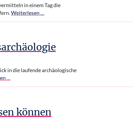
ermitteln in einem Tag die
fern.
Weiterlesen …
sarchäologie
ck in die laufende archäologische
sen …
esen können