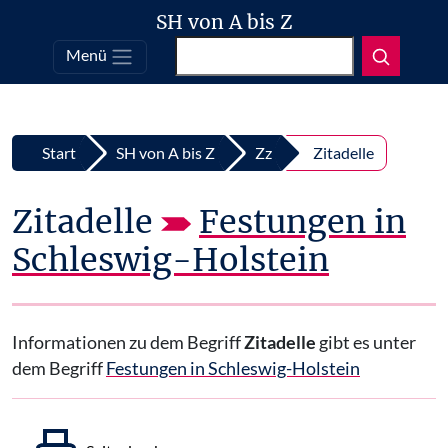
SH von A bis Z
Suchen
Menü
Top
Zum Inhalt springen
Start
SH von A bis Z
Zz
Zitadelle
Zitadelle
Festungen in
Schleswig-Holstein
Informationen zu dem Begriff
Zitadelle
gibt es unter
dem Begriff
Festungen in Schleswig-Holstein