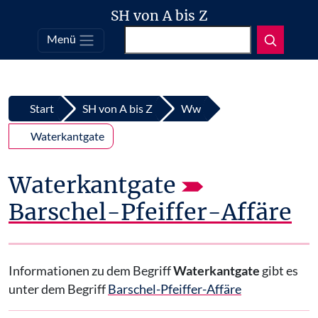
SH von A bis Z
Suchen
Menü
Top
Zum Inhalt springen
Start
SH von A bis Z
Ww
Waterkantgate
Waterkantgate
Barschel-Pfeiffer-Affäre
Informationen zu dem Begriff
Waterkantgate
gibt es
unter dem Begriff
Barschel-Pfeiffer-Affäre