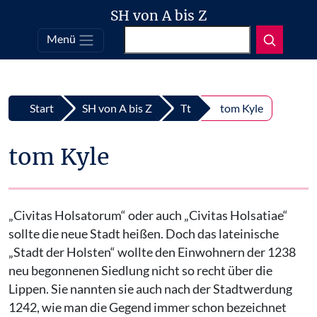
SH von A bis Z
Suchen
Menü
Top
Zum Inhalt springen
Start
SH von A bis Z
Tt
tom Kyle
tom Kyle
„Civitas Holsatorum“ oder auch „Civitas Holsatiae“
sollte die neue Stadt heißen. Doch das lateinische
„Stadt der Holsten“ wollte den Einwohnern der 1238
neu begonnenen Siedlung nicht so recht über die
Lippen. Sie nannten sie auch nach der Stadtwerdung
1242, wie man die Gegend immer schon bezeichnet