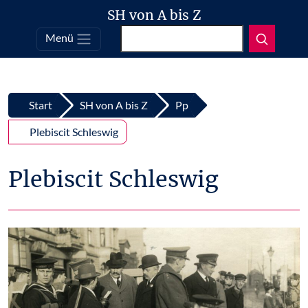
SH von A bis Z
Suchen
Menü
Top
Zum Inhalt springen
Start
SH von A bis Z
Pp
Plebiscit Schleswig
Plebiscit Schleswig