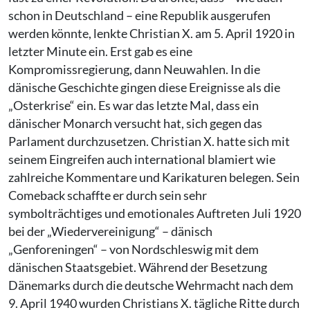
schon in Deutschland – eine Republik ausgerufen
werden könnte, lenkte Christian X. am 5. April 1920 in
letzter Minute ein. Erst gab es eine
Kompromissregierung, dann Neuwahlen. In die
dänische Geschichte gingen diese Ereignisse als die
„Osterkrise“ ein. Es war das letzte Mal, dass ein
dänischer Monarch versucht hat, sich gegen das
Parlament durchzusetzen. Christian X. hatte sich mit
seinem Eingreifen auch international blamiert wie
zahlreiche Kommentare und Karikaturen belegen. Sein
Comeback schaffte er durch sein sehr
symbolträchtiges und emotionales Auftreten Juli 1920
bei der „Wiedervereinigung“ – dänisch
„Genforeningen“ – von Nordschleswig mit dem
dänischen Staatsgebiet. Während der Besetzung
Dänemarks durch die deutsche Wehrmacht nach dem
9. April 1940 wurden Christians X. tägliche Ritte durch