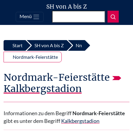
SH von A bis Z
Suchen
Menü
Top
Zum Inhalt springen
Start
SH von A bis Z
Nn
Nordmark-Feierstätte
Nordmark-Feierstätte
Kalkbergstadion
Informationen zu dem Begriff
Nordmark-Feierstätte
gibt es unter dem Begriff
Kalkbergstadion