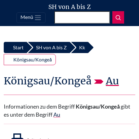
SH von A bis Z
Suchen
Menü
Top
Zum Inhalt springen
Start
SH von A bis Z
Kk
Königsau/Kongeå
Königsau/Kongeå
Au
Informationen zu dem Begriff
Königsau/Kongeå
gibt
es unter dem Begriff
Au