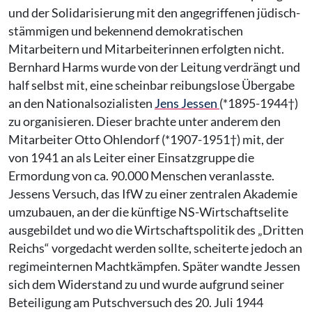
und der Solidarisierung mit den angegriffenen jüdisch-
stämmigen und bekennend demokratischen
Mitarbeitern und Mitarbeiterinnen erfolgten nicht.
Bernhard Harms wurde von der Leitung verdrängt und
half selbst mit, eine scheinbar reibungslose Übergabe
an den Nationalsozialisten
Jens Jessen
(*1895-1944†)
zu organisieren. Dieser brachte unter anderem den
Mitarbeiter Otto Ohlendorf (*1907-1951†) mit, der
von 1941 an als Leiter einer Einsatzgruppe die
Ermordung von ca. 90.000 Menschen veranlasste.
Jessens Versuch, das IfW zu einer zentralen Akademie
umzubauen, an der die künftige NS-Wirtschaftselite
ausgebildet und wo die Wirtschaftspolitik des „Dritten
Reichs“ vorgedacht werden sollte, scheiterte jedoch an
regimeinternen Machtkämpfen. Später wandte Jessen
sich dem Widerstand zu und wurde aufgrund seiner
Beteiligung am Putschversuch des 20. Juli 1944