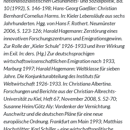
nationalsozialistischen Gesundheits- und Sozialpolitik, Bd.
10 (1992), S. 146-198
;
Hans-Georg Gaeßler: Christian
Bernhard Cornelius Harms. In: Kieler Lebensläufe aus sechs
Jahrhunderten. Hgg. von Hans F. Rothert. Neumünster
2006, S. 123-126
;
Harald Hagemann: Zerstörung eines
innovativen Forschungszentrums und Emigrationsgewinn.
Zur Rolle der „Kieler Schule“ 1926-1933 und ihrer Wirkung
im Exil. In: ders. (Hg.) Zur deutschsprachigen
wirtschaftswissenschaftlichen Emigration nach 1933,
Marburg 1997;
Harald Hagemann: Weltklasse für sieben
Jahre. Die Konjunkturabteilung des Instituts für
Weltwirtschaft 1926-1933. In: Christiana Albertina.
Forschungen und Berichte aus der Christian-Albrechts-
Universität zu Kiel, Heft 67, November 2008, S. 52-70
;
Susanne Heim/Götz Aly: Vordenker der Vernichtung.
Auschwitz und die deutschen Pläne für eine neue
europäische Ordnung. Frankfurt am Main 1993
;
Matthias
Hochstätter: Karl Schiller – eine wirtschaftspolitische