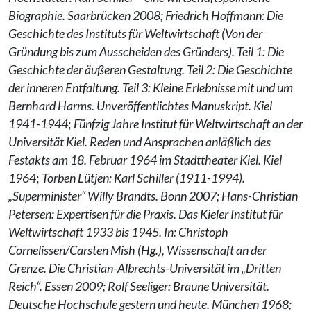
Biographie. Saarbrücken 2008; Friedrich Hoffmann: Die
Geschichte des Instituts für Weltwirtschaft (Von der
Gründung bis zum Ausscheiden des Gründers). Teil 1: Die
Geschichte der äußeren Gestaltung. Teil 2: Die Geschichte
der inneren Entfaltung. Teil 3: Kleine Erlebnisse mit und um
Bernhard Harms. Unveröffentlichtes Manuskript. Kiel
1941-1944
;
Fünfzig Jahre Institut für Weltwirtschaft an der
Universität Kiel. Reden und Ansprachen anläßlich des
Festakts am 18. Februar 1964 im Stadttheater Kiel. Kiel
1964
;
Torben Lütjen: Karl Schiller (1911-1994).
„Superminister“ Willy Brandts. Bonn 2007;
Hans-Christian
Petersen: Expertisen für die Praxis. Das Kieler Institut für
Weltwirtschaft 1933 bis 1945. In: Christoph
Cornelissen/Carsten Mish (Hg.), Wissenschaft an der
Grenze. Die Christian-Albrechts-Universität im „Dritten
Reich“. Essen 2009;
Rolf Seeliger: Braune Universität.
Deutsche Hochschule gestern und heute. München 1968;