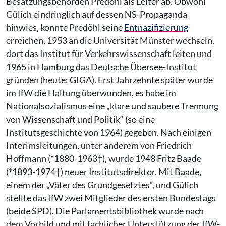
Besatzungsbehörden Predöhl als Leiter ab. Obwohl
Gülich eindringlich auf dessen NS-Propaganda
hinwies, konnte Predöhl seine
Entnazifizierung
erreichen, 1953 an die Universität Münster wechseln,
dort das Institut für Verkehrswissenschaft leiten und
1965 in Hamburg das Deutsche Übersee-Institut
gründen (heute: GIGA). Erst Jahrzehnte später wurde
im IfW die Haltung überwunden, es habe im
Nationalsozialismus eine „klare und saubere Trennung
von Wissenschaft und Politik“ (so eine
Institutsgeschichte von 1964) gegeben. Nach einigen
Interimsleitungen, unter anderem von Friedrich
Hoffmann (*1880-1963†), wurde 1948 Fritz Baade
(*1893-1974†) neuer Institutsdirektor. Mit Baade,
einem der „Väter des Grundgesetztes“, und Gülich
stellte das IfW zwei Mitglieder des ersten Bundestags
(beide SPD). Die Parlamentsbibliothek wurde nach
dem Vorbild und mit fachlicher Unterstützung der IfW-