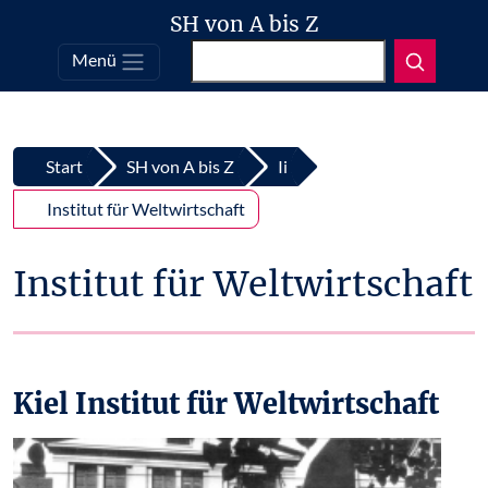
SH von A bis Z
Suchen
Menü
Top
Zum Inhalt springen
Start
SH von A bis Z
Ii
Institut für Weltwirtschaft
Institut für Weltwirtschaft
Kiel Institut für Weltwirtschaft