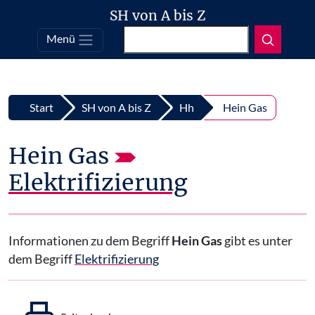
SH von A bis Z
Suchen
Menü
Top
Zum Inhalt springen
Start
SH von A bis Z
Hh
Hein Gas
Hein Gas
Elektrifizierung
Informationen zu dem Begriff
Hein Gas
gibt es unter
dem Begriff
Elektrifizierung