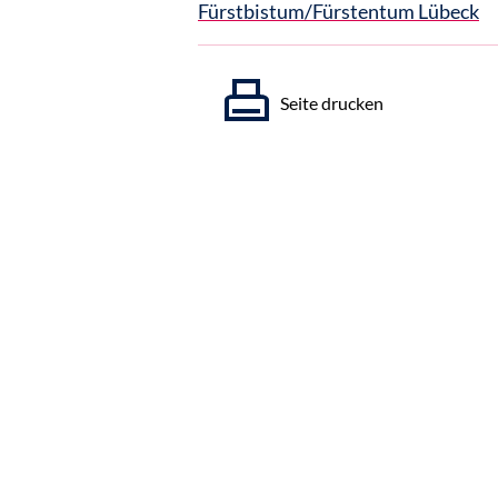
Fürstbistum/Fürstentum Lübeck
Seite drucken