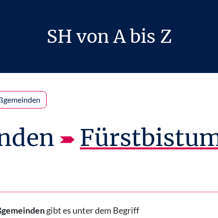
SH von A bis Z
ßgemeinden
nden
Fürstbistu
ßgemeinden
gibt es unter dem Begriff