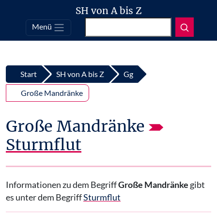
SH von A bis Z
Suchen
Menü
Top
Zum Inhalt springen
Start
SH von A bis Z
Gg
Große Mandränke
Große Mandränke
Sturmflut
Informationen zu dem Begriff
Große Mandränke
gibt
es unter dem Begriff
Sturmflut