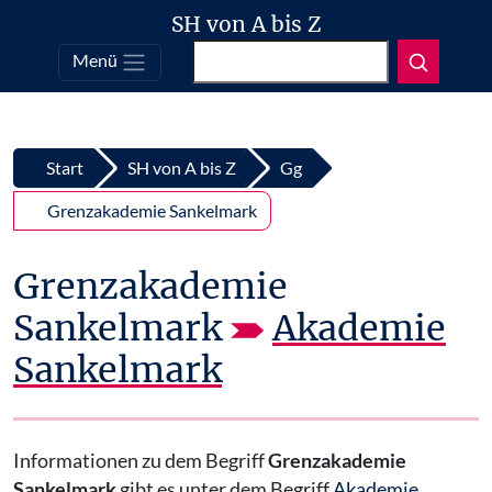
SH von A bis Z
Suchen
Menü
Top
Zum Inhalt springen
Start
SH von A bis Z
Gg
Grenzakademie Sankelmark
Grenzakademie
Sankelmark
Akademie
Sankelmark
Informationen zu dem Begriff
Grenzakademie
Sankelmark
gibt es unter dem Begriff
Akademie