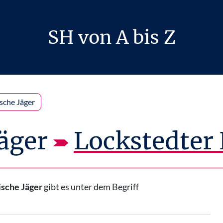
SH von A bis Z
sche Jäger
äger
Lockstedter
ische Jäger
gibt es unter dem Begriff