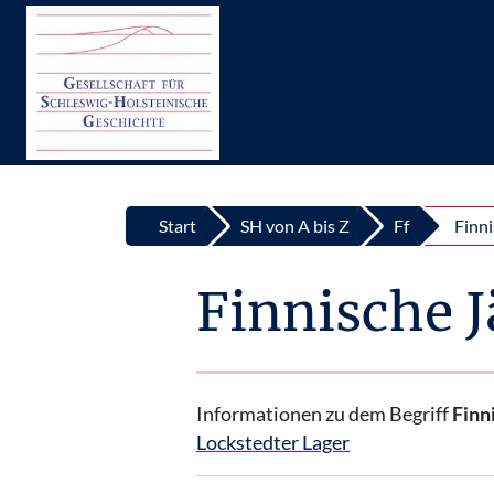
Top
Zum Inhalt springen
Start
SH von A bis Z
Ff
Finni
Finnische J
Informationen zu dem Begriff
Finn
Lockstedter Lager