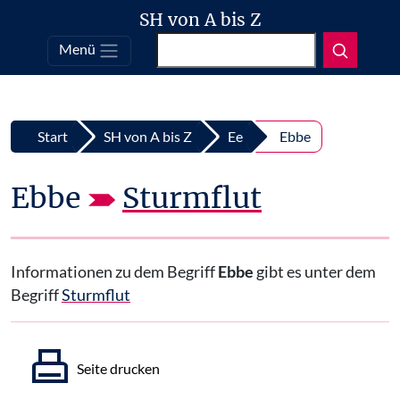
SH von A bis Z
Suchen
Menü
Top
Zum Inhalt springen
Start
SH von A bis Z
Ee
Ebbe
Ebbe
Sturmflut
Informationen zu dem Begriff
Ebbe
gibt es unter dem
Begriff
Sturmflut
Seite drucken