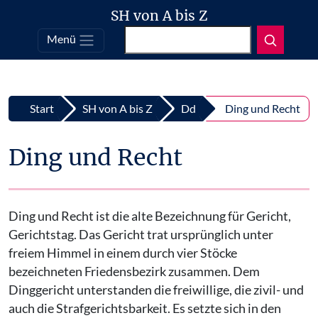
SH von A bis Z
Suchen
Menü
Top
Zum Inhalt springen
Start
SH von A bis Z
Dd
Ding und Recht
Ding und Recht
Ding und Recht ist die alte Bezeichnung für Gericht,
Gerichtstag. Das Gericht trat ursprünglich unter
freiem Himmel in einem durch vier Stöcke
bezeichneten Friedensbezirk zusammen. Dem
Dinggericht unterstanden die freiwillige, die zivil- und
auch die Strafgerichtsbarkeit. Es setzte sich in den