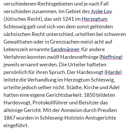
verschiedenen Rechtsgebieten und je nach Fall
verschieden zusammen. Im Gebiet des
Jyske Lov
(Jütisches Recht), das seit 1241 im
Herzogtum
Schleswig galt und sich von dem sonst geltenden
sächsischen Recht unterschied, urteilten bei schweren
Gewalttaten oder in Grenzsachen meist acht auf
Lebenszeit ernannte
Sandmänner
, für andere
Verfahren konnten zwölf Hardesneffninge (
Neffning
)
jeweils ernannt werden. Die Urteiler hafteten
persönlich für ihren Spruch. Der Hardesvogt (
Harde
)
leitete die Verhandlung im Herzogtum Schleswig,
urteilte jedoch selber nicht. Städte, Kirche und Adel
hatten eine eigene Gerichtsbarkeit. 1850 bildeten
Hardesvogt, Protokollführer und Beisitzer das
alleinige Gericht. Mit der Annexion durch Preußen
1867 wurden in Schleswig-Holstein Amtsgerichte
eingeführt.