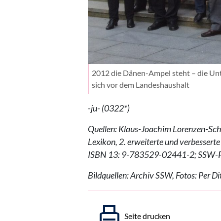
2012 die Dänen-Ampel steht – die Un
sich vor dem Landeshaushalt
-ju- (0322*)
Quellen: Klaus-Joachim Lorenzen-Schm
Lexikon, 2. erweiterte und verbesser
ISBN 13: 9-783529-02441-2; SSW-Pol
Bildquellen: Archiv SSW, Fotos: Per Di
Seite drucken