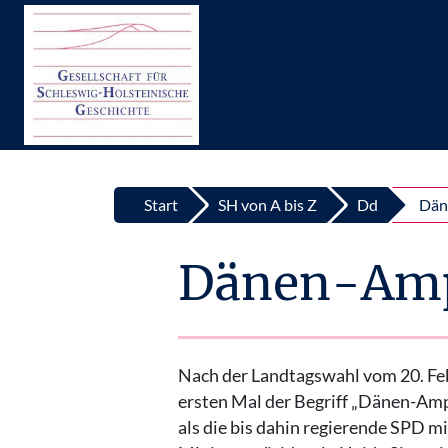
Top
Zum Inhalt springen
Start
SH von A bis Z
Dd
Dän
Dänen-Am
Nach der Landtagswahl vom 20. Fe
ersten Mal der Begriff „Dänen-Amp
als die bis dahin regierende SPD m