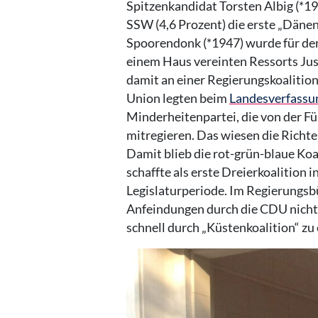
Spitzenkandidat Torsten Albig (*1
SSW (4,6 Prozent) die erste „Däne
Spoorendonk (*1947) wurde für den
einem Haus vereinten Ressorts Jus
damit an einer Regierungskoalition
Union legten beim
Landesverfassu
Minderheitenpartei, die von der Fün
mitregieren. Das wiesen die Richt
Damit blieb die rot-grün-blaue Ko
schaffte als erste Dreierkoalition
Legislaturperiode. Im Regierungsb
Anfeindungen durch die CDU nicht b
schnell durch „Küstenkoalition“ zu 