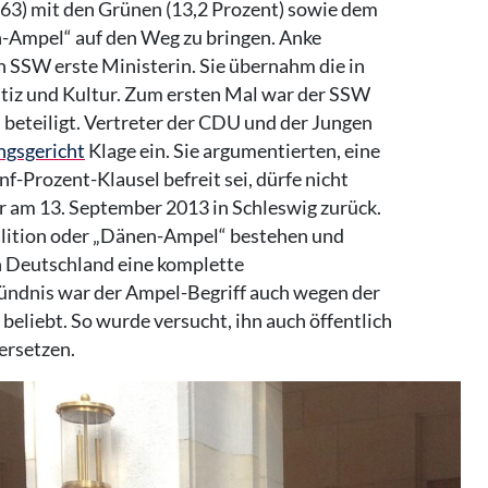
963) mit den Grünen (13,2 Prozent) sowie dem
n-Ampel“ auf den Weg zu bringen. Anke
 SSW erste Ministerin. Sie übernahm die in
tiz und Kultur. Zum ersten Mal war der SSW
 beteiligt. Vertreter der CDU und der Jungen
ngsgericht
Klage ein. Sie argumentierten, eine
f-Prozent-Klausel befreit sei, dürfe nicht
er am 13. September 2013 in Schleswig zurück.
alition oder „Dänen-Ampel“ bestehen und
 in Deutschland eine komplette
ündnis war der Ampel-Begriff auch wegen der
eliebt. So wurde versucht, ihn auch öffentlich
ersetzen.