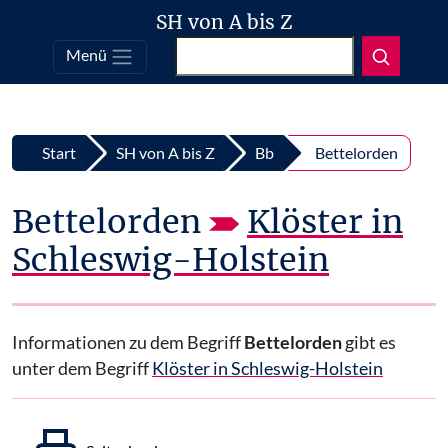
SH von A bis Z
Suchen
Menü
Top
Zum Inhalt springen
Start
SH von A bis Z
Bb
Bettelorden
Bettelorden
Klöster in
Schleswig-Holstein
Informationen zu dem Begriff
Bettelorden
gibt es
unter dem Begriff
Klöster in Schleswig-Holstein