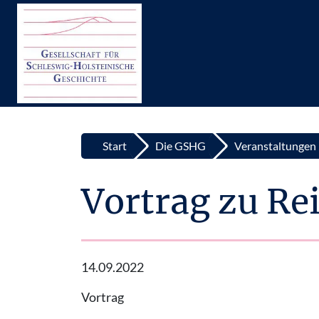
Top
Zum Inhalt springen
Start
Die GSHG
Veranstaltungen
Vortrag zu Rei
14.09.2022
Vortrag