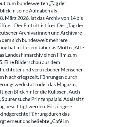
neut zum bundesweiten „Tag der
blick in seine Aufgaben als
. März 2026, ist das Archiv von 14 bis
et. Der Eintritt ist frei. Der „Tag der
 deutscher Archivarinnen und Archivare
d an dem sich bundesweit mehrere
ung hat in diesem
Jahr das Motto „Alte
as Landesfilmarchiv einen Film zum
5. Eine Bilderschau aus dem
eflüchteter und vertriebener Menschen
en Nachkriegszeit. Führungen durch
rierungswerkstatt oder das Magazin,
tigen Blick hinter die Kulissen. Auch
 „Spurensuche Prinzenpalais. Adelssitz
g besichtigt werden. Für jüngere
 kindgerechte Führung durch das
rgt erneut das beliebte „Café im