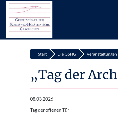
Top
Zum Inhalt springen
Start
Die GSHG
Veranstaltungen
„Tag der Arch
08.03.2026
Tag der offenen Tür