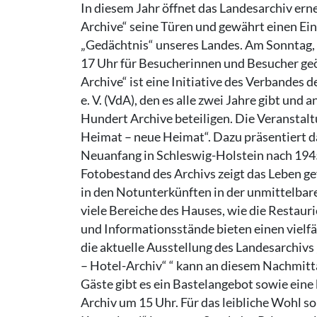
In diesem Jahr öffnet das Landesarchiv er
Archive“ seine Türen und gewährt einen Ein
„Gedächtnis“ unseres Landes. Am Sonntag, 8
17 Uhr für Besucherinnen und Besucher geöffn
Archive“ ist eine Initiative des Verbandes
e. V. (VdA), den es alle zwei Jahre gibt un
Hundert Archive beteiligen. Die Veranstalt
Heimat – neue Heimat“. Dazu präsentiert d
Neuanfang in Schleswig-Holstein nach 194
Fotobestand des Archivs zeigt das Leben g
in den Notunterkünften in der unmittelbar
viele Bereiche des Hauses, wie die Restau
und Informationsstände bieten einen vielfäl
die aktuelle Ausstellung des Landesarchivs
– Hotel-Archiv“ “ kann an diesem Nachmitta
Gäste gibt es ein Bastelangebot sowie eine
Archiv um 15 Uhr. Für das leibliche Wohl so